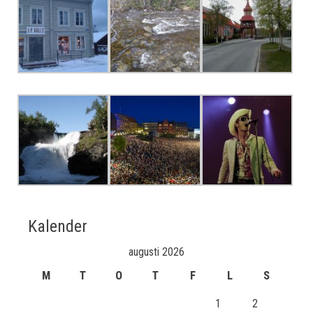
Kalender
augusti 2026
M
T
O
T
F
L
S
1
2