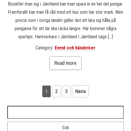
Bosätter man sig i Jämtland kan man spara in en hel del pengar.
Framförallt kan man få råd med ett hus som har stor mark. Men
precis som i övriga landet gäller det att lära sig hålla på
pengarna för att de ska räcka längre. Här kommer några
spartips. Hantverkare i Jämtland I Jämtland sägs […]
Category:
Event och händelser
Read more
Sidnumrering för inlägg
1
2
3
Nästa
Sök efter: