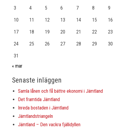
3
4
5
6
7
8
9
10
11
12
13
14
15
16
17
18
19
20
21
22
23
24
25
26
27
28
29
30
31
« mar
Senaste inläggen
Samla lånen och få bättre ekonomi i Jämtland
Det framtida Jämtland
Inreda bostaden i Jämtland
Jämtlandstriangeln
Jämtland – Den vackra fjällidyllen